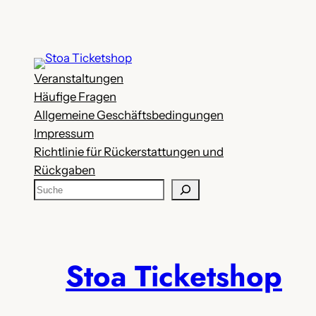
Veranstaltungen
Häufige Fragen
Allgemeine Geschäftsbedingungen
Impressum
Richtlinie für Rückerstattungen und
Rückgaben
S
u
c
h
e
Stoa Ticketshop