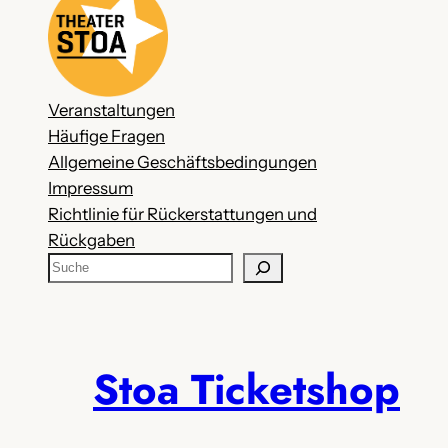
Veranstaltungen
Häufige Fragen
Allgemeine Geschäftsbedingungen
Impressum
Richtlinie für Rückerstattungen und
Rückgaben
S
u
c
h
e
Stoa Ticketshop