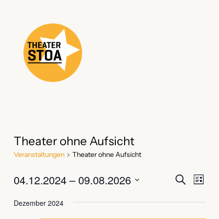
Theater ohne Aufsicht
Veranstaltungen
Theater ohne Aufsicht
Verans
Vera
04.12.2024
 – 
09.08.2026
Suche
Liste
Ansi
Suche
Datum
Navi
Dezember 2024
wählen.
und