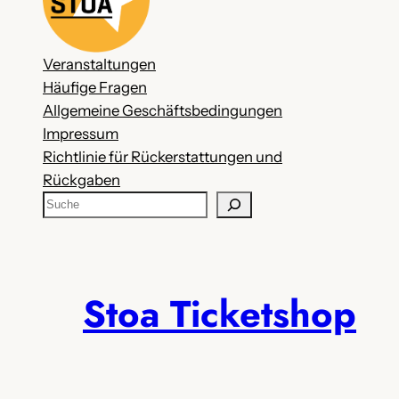
Veranstaltungen
Häufige Fragen
Allgemeine Geschäftsbedingungen
Impressum
Richtlinie für Rückerstattungen und
Rückgaben
S
u
c
h
e
Stoa Ticketshop