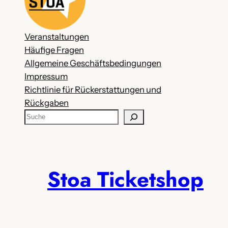
Veranstaltungen
Häufige Fragen
Allgemeine Geschäftsbedingungen
Impressum
Richtlinie für Rückerstattungen und
Rückgaben
S
u
c
h
e
Stoa Ticketshop