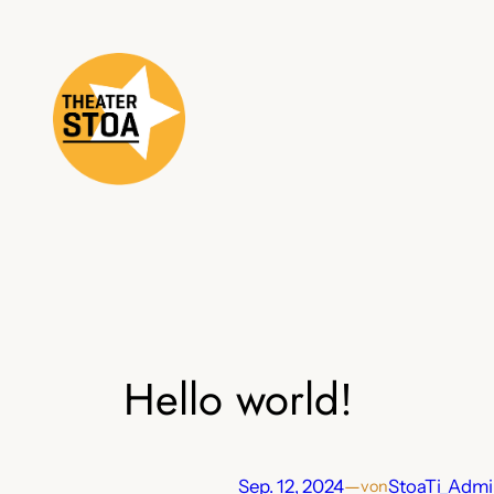
Zum
Inhalt
springen
Hello world!
Sep. 12, 2024
—
StoaTi_Adm
von