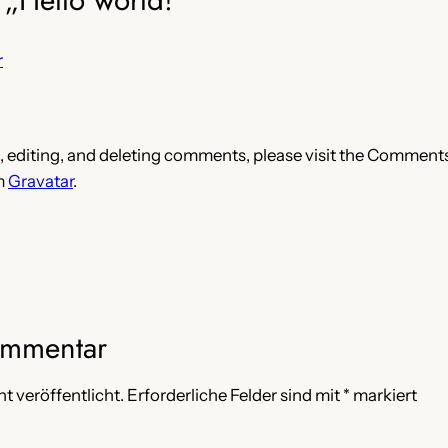
r
, editing, and deleting comments, please visit the Comment
m
Gravatar
.
ommentar
t veröffentlicht.
Erforderliche Felder sind mit
*
markiert